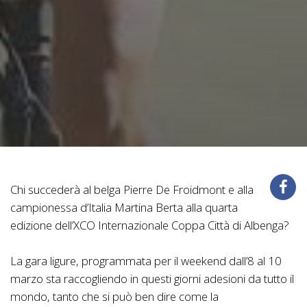
Chi succederà al belga Pierre De Froidmont e alla
campionessa d’Italia Martina Berta alla quarta
edizione dell’XCO Internazionale Coppa Città di Albenga?
La gara ligure, programmata per il weekend dall’8 al 10
marzo sta raccogliendo in questi giorni adesioni da tutto il
mondo, tanto che si può ben dire come la