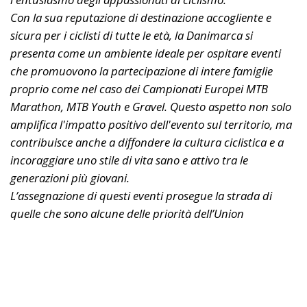
Con la sua reputazione di destinazione accogliente e
sicura per i ciclisti di tutte le età, la Danimarca si
presenta come un ambiente ideale per ospitare eventi
che promuovono la partecipazione di intere famiglie
proprio come nel caso dei Campionati Europei MTB
Marathon, MTB Youth e Gravel. Questo aspetto non solo
amplifica l'impatto positivo dell'evento sul territorio, ma
contribuisce anche a diffondere la cultura ciclistica e a
incoraggiare uno stile di vita sano e attivo tra le
generazioni più giovani.
L’assegnazione di questi eventi prosegue la strada di
quelle che sono alcune delle priorità dell’Union
Européene de Cyclisme, ovvero la promozione e lo
sviluppo del ciclismo fuoristrada con il conseguente
coinvolgimento di famiglie e comunità locali e, in questo
caso specifico, contribuendo a consolidare il ruolo della
Danimarca come destinazione di eccellenza per il