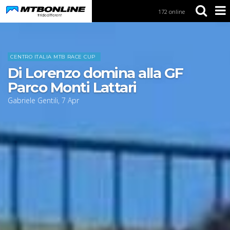
172 online
S
k
i
Home
News
p
t
CENTRO ITALIA MTB RACE CUP
o
Di Lorenzo domina alla GF
N
a
Parco Monti Lattari
v
Gabriele Gentili
,
7
Apr
i
g
a
t
i
o
n
S
k
i
p
t
o