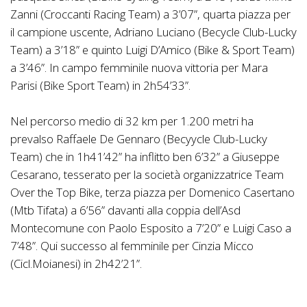
Zanni (Croccanti Racing Team) a 3’07”, quarta piazza per
il campione uscente, Adriano Luciano (Becycle Club-Lucky
Team) a 3’18” e quinto Luigi D’Amico (Bike & Sport Team)
a 3’46”. In campo femminile nuova vittoria per Mara
Parisi (Bike Sport Team) in 2h54’33”.
Nel percorso medio di 32 km per 1.200 metri ha
prevalso Raffaele De Gennaro (Becyycle Club-Lucky
Team) che in 1h41’42” ha inflitto ben 6’32” a Giuseppe
Cesarano, tesserato per la società organizzatrice Team
Over the Top Bike, terza piazza per Domenico Casertano
(Mtb Tifata) a 6’56” davanti alla coppia dell’Asd
Montecomune con Paolo Esposito a 7’20” e Luigi Caso a
7’48”. Qui successo al femminile per Cinzia Micco
(Cicl.Moianesi) in 2h42’21”.
Una giornata da ricordare quella di Gragnano dove i biker