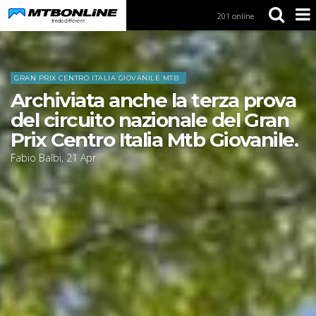
201 online
S
k
i
Home
News
p
t
GRAN PRIX CENTRO ITALIA GIOVANILE MTB
o
Archiviata anche la terza prova
N
a
del circuito nazionale del Gran
v
Prix Centro Italia Mtb Giovanile.
i
g
Fabio Balbi
,
21
Apr
a
t
i
o
n
S
k
i
p
t
o