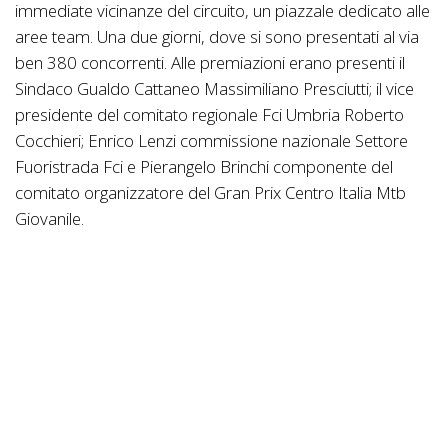
immediate vicinanze del circuito, un piazzale dedicato alle
aree team. Una due giorni, dove si sono presentati al via
ben 380 concorrenti. Alle premiazioni erano presenti il
Sindaco Gualdo Cattaneo Massimiliano Presciutti; il vice
presidente del comitato regionale Fci Umbria Roberto
Cocchieri; Enrico Lenzi commissione nazionale Settore
Fuoristrada Fci e Pierangelo Brinchi componente del
comitato organizzatore del Gran Prix Centro Italia Mtb
Giovanile.
I primi cinque di categoria.
JUNIOR (17/18 ANNI): 1. Filippo Modesti (Bici
Adventure); 2. Alberto Cavalieri (Lugagnano Off Road); 3.
Matteo Braccesi (CC Appenninico), 4. Mattia Agostini
(After Skull); 5. Samuele Paganuzzi (Pedale Fidentino).
ALLIEVI II ANNO (16 anni): 1. Michele Falciani (Ktm
Alchemist); 2. Vincenzo Carosi (Race Mountain); 3.