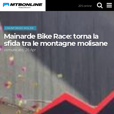
205 online
S
k
i
Home
News
p
t
GRANFONDO MOLISE
o
Mainarde Bike Race: torna la
N
a
sfida tra le montagne molisane
v
comunicato
,
26
Apr
i
g
a
t
i
o
n
S
k
i
p
t
o