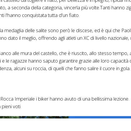
, a seconda della categoria, vincerla più volte.Tanti hanno zi
nti l'hanno conquistata tutta d'un fiato.
lla medaglia delle salite sono però le discese, ed è qui che Paol
 dato il meglio, offrendo agli atleti un XC di livello nazionale, 
ianco alle mura del castello, che è riuscito, allo stesso tempo, a
zi e le ragazze hanno saputo garantire grazie alle loro capacità d
a, alcuni su roccia, di quelli che fanno salire il cuore in gola.
a Rocca Imperiale i biker hanno avuto di una bellissima lezione.
ieni voti.