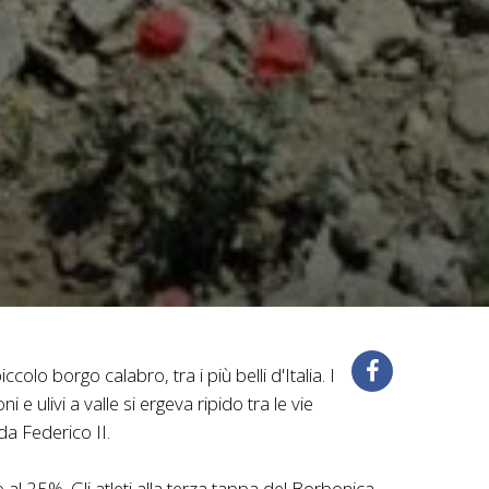
olo borgo calabro, tra i più belli d'Italia. I
e ulivi a valle si ergeva ripido tra le vie
 da Federico II.
no al 25%. Gli atleti alla terza tappa del Borbonica