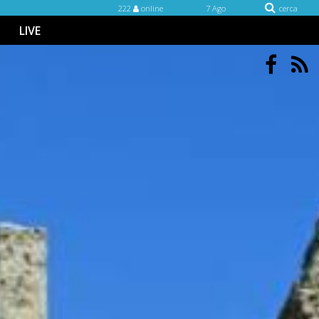
222
online
7 Ago
cerca
LIVE