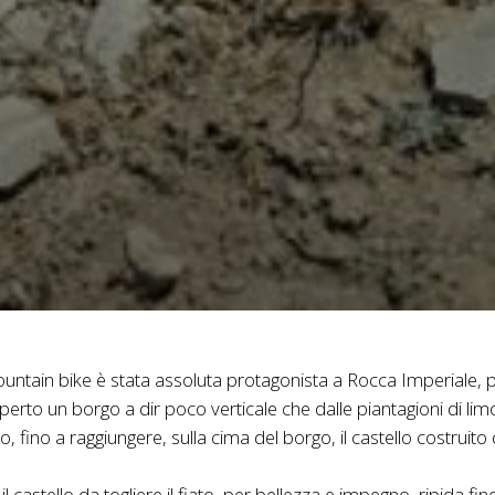
ountain bike è stata assoluta protagonista a Rocca Imperiale, picc
rto un borgo a dir poco verticale che dalle piantagioni di limoni 
o, fino a raggiungere, sulla cima del borgo, il castello costruito
il castello da togliere il fiato, per bellezza e impegno, ripida fi