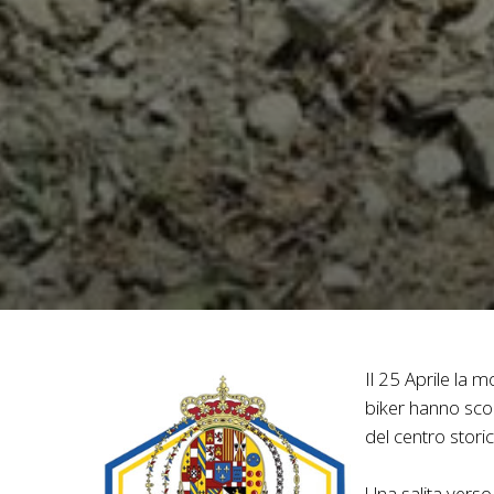
Il 25 Aprile la m
biker hanno scope
del centro storic
Una salita verso 