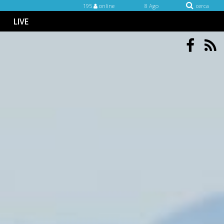
195
online
8 Ago
cerca
LIVE