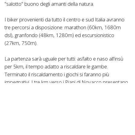
"salotto" buono degli amanti della natura.
I biker provenienti da tutto il centro e sud Italia avranno
tre percorsi a disposizione: marathon (60km, 1680m
dsl), granfondo (48km, 1280m) ed escursionistico
(27km, 750m).
La partenza sarà uguale per tutti: asfalto e naso all'insù
per 5km, il tempo adatto a riscaldare le gambe.
Terminato il riscaldamento i giochi si faranno più
impegnativi. I tre km verso i Piani di Novacco presentano
pendenze che aggrediscono le gambe, oltre il 20%.
Superata la prima vera salita, i biker troveranno ad
accoglierli una distesa di verde grandissima, assieme al
primo punto di ristoro.
Gli escursionisti da qui potranno ritornare verso il