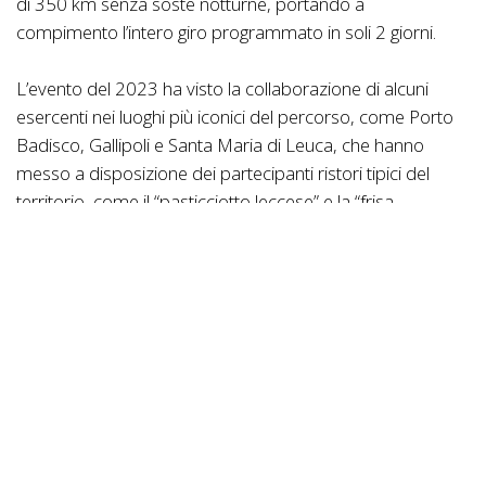
di 350 km senza soste notturne, portando a
compimento l’intero giro programmato in soli 2 giorni.
L’evento del 2023 ha visto la collaborazione di alcuni
esercenti nei luoghi più iconici del percorso, come Porto
Badisco, Gallipoli e Santa Maria di Leuca, che hanno
messo a disposizione dei partecipanti ristori tipici del
territorio, come il “pasticciotto leccese” e la “frisa
salentina”, grazie alla presenza di voucher gratuiti inseriti
all’interno del pacco evento distribuito a tutti gli iscritti nella
serata del venerdì precedente la partenza del 24 giugno
presso la birreria Officine Cavour di Maglie, anch’essa
partner dell’evento.
Nel Pacco evento anche la T-shirt SalentoTrail e una
borraccia biodegradabile, testimonianza dell’impegno
ecologico dei fondatori.