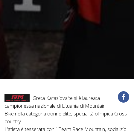
Greta Karasiovaite si è laureata
campionessa nazionale di Lituania di Mountain
Bike nella categoria donne élite, specialità olimpica Cross
country
L’atleta è tesserata con il Team Race Mountain, sodalizio