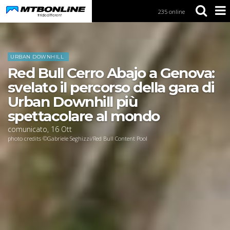
235 online
S
k
i
Home
News
p
t
URBAN DOWNHILL
o
Red Bull Cerro Abajo a Genova:
N
a
svelato il percorso della gara di
v
Urban Downhill più
i
g
spettacolare al mondo
a
comunicato
,
16
Ott
t
photo credits ©Gabriele Seghizzi/Red Bull Content Pool
i
o
n
S
k
i
p
t
o