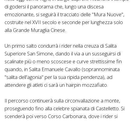
di godersi il panorama che, lungo una discesa
emozionante, si seguirà il tracciato delle "Mura Nuove",
costruite nel XVII secolo e seconde per lunghezza solo
alla Grande Muraglia Cinese.
Un primo salto condurrà i rider nella creuza di Salita
Superiore San Simone, dando il via a un susseguirsi di
scalinate più o meno scoscese e curve strettissime fin
quando, in Salita Emanuele Cavallo (soprannominata
"salita dell'agonia" per la sua ripida pendenza), ad
attendere gli atleti ci sarà un hairpin mozzafiato.
Il percorso continuerà sulla circonvallazione a monte,
proseguendo fino alla celebre spianata di Castelletto. Si
scenderà poi verso Corso Carbonara, dove i rider si
confronteranno con un wall-ride estremo, prima di
svoltare per Vico dell’Incarnazione, nelle vicinanze di