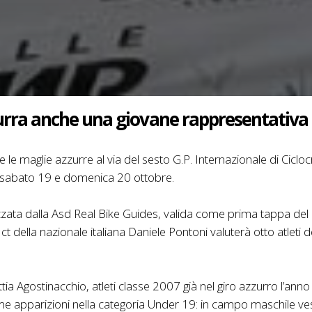
urra anche una giovane rappresentativa
 le maglie azzurre al via del sesto G.P. Internazionale di Cicl
i sabato 19 e domenica 20 ottobre.
izzata dalla Asd Real Bike Guides, valida come prima tappa de
 della nazionale italiana Daniele Pontoni valuterà otto atleti de
ia Agostinacchio, atleti classe 2007 già nel giro azzurro l’anno 
me apparizioni nella categoria Under 19: in campo maschile vesti