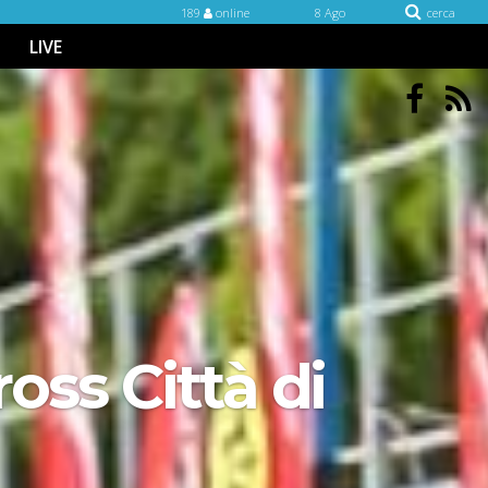
189
online
8 Ago
cerca
LIVE
ross Città di