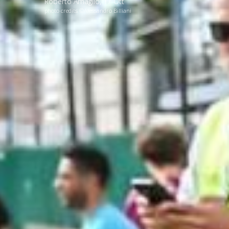
Roberto Amaglio
,
17
Ott
photo credits ©Alessandro Billiani