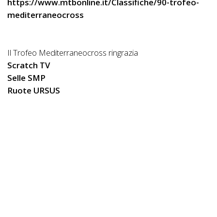
https://www.mtbonline.it/Classifiche/90-trofeo-
mediterraneocross
Il Trofeo Mediterraneocross ringrazia
Scratch TV
Selle SMP
Ruote URSUS
Ciemme Sports
Bikerounder