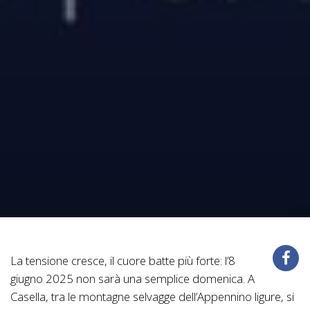
La tensione cresce, il cuore batte più forte: l’8
giugno 2025 non sarà una semplice domenica. A
Casella, tra le montagne selvagge dell’Appennino ligure, si