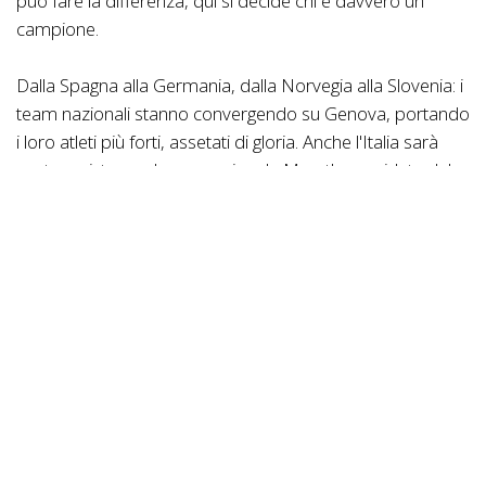
può fare la differenza, qui si decide chi è davvero un
campione.
Dalla Spagna alla Germania, dalla Norvegia alla Slovenia: i
team nazionali stanno convergendo su Genova, portando
i loro atleti più forti, assetati di gloria. Anche l'Italia sarà
protagonista con la sua nazionale Marathon guidata dal
ligure Mirko Celestino, in cerca di un trionfo casalingo.
Non solo Elite: l’evento è aperto anche alle categorie
Master, con atleti dai 35 ai 75+ anni pronti a dimostrare
che la passione non conosce età. E per chi vuole vivere
l’emozione in un formato più compatto, c’è anche la
Granfondo dell’Appennino, 36 km di emozioni, partenza
ore 10:00.
Ogni partecipante che taglierà il traguardo riceverà una
medaglia da finisher, simbolo di una sfida vinta contro sé
stessi e contro i limiti.