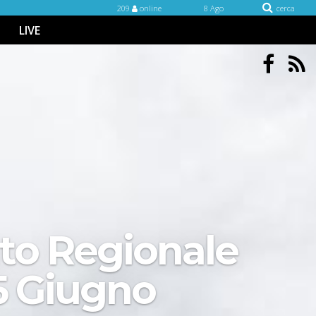
209
online
8 Ago
cerca
LIVE
ato Regionale
15 Giugno