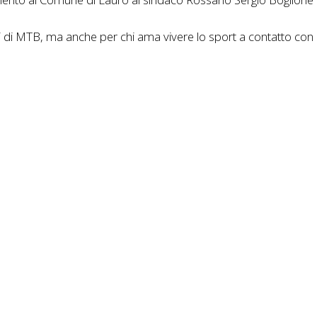
i MTB, ma anche per chi ama vivere lo sport a contatto con la n
sifica-campania-xco-cup
è possibile visionare la classific