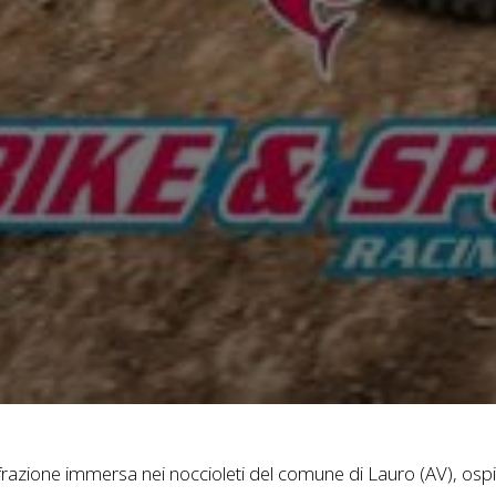
frazione immersa nei noccioleti del comune di Lauro (AV), ospit