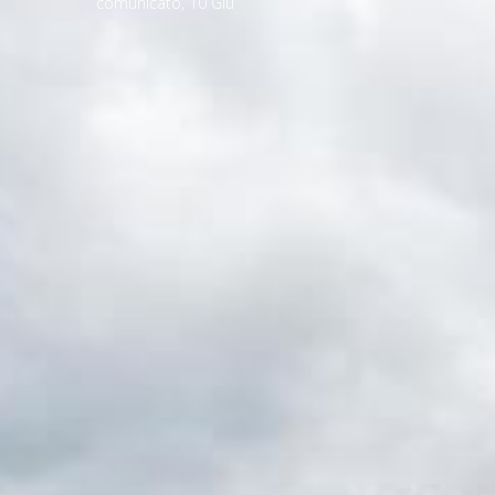
comunicato
,
10
Giu