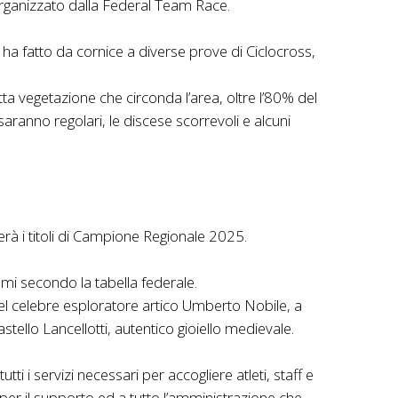
organizzato dalla Federal Team Race.
to ha fatto da cornice a diverse prove di Ciclocross,
itta vegetazione che circonda l’area, oltre l’80% del
saranno regolari, le discese scorrevoli e alcuni
erà i titoli di Campione Regionale 2025.
mi secondo la tabella federale.
del celebre esploratore artico Umberto Nobile, a
stello Lancellotti, autentico gioiello medievale.
 i servizi necessari per accogliere atleti, staff e
er il supporto ed a tutto l’amministrazione che