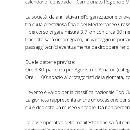
calendario fuoristrada: il Campionato Regionale M
La società, da anni attiva nell’organizzazione di eve
tra cui la prestigiosa finale del Mediterraneo Cros
Il percorso di gara misura 3,7 km con circa 80 metri 
tracciato sarà ombreggiato, un vantaggio importante 
passaggi tecnici eventualmente da droppare renderan
Due le batterie previste:
Ore 9:30: partenza per Agonisti ed Amatori (catego
Ore 11:00: spazio ai protagonisti della giornata, c
L’evento è valido per la classifica nazionale Top
La giornata rappresenta anche un’occasione per sco
cui è dedicato un museo visitabile. Da non perdere a
La base operativa della manifestazione sarà il cent
spettatori in piena comodità. Un sentito ringrazi