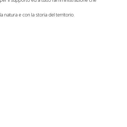
atura e con la storia del territorio.
a del trofeo Campania XCo Cup aggiornata