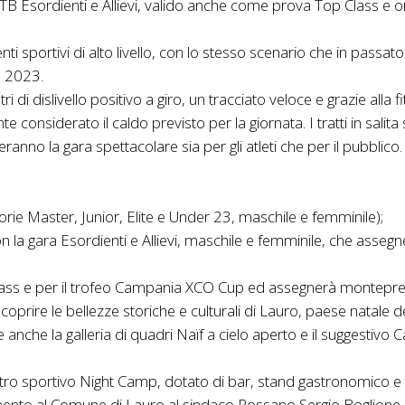
TB Esordienti e Allievi, valido anche come prova Top Class e 
nti sportivi di alto livello, con lo stesso scenario che in passa
s 2023.
di dislivello positivo a giro, un tracciato veloce e grazie alla f
considerato il caldo previsto per la giornata. I tratti in salita 
no la gara spettacolare sia per gli atleti che per il pubblico.
rie Master, Junior, Elite e Under 23, maschile e femminile);
on la gara Esordienti e Allievi, maschile e femminile, che assegn
 Class e per il trofeo Campania XCO Cup ed assegnerà montepre
prire le bellezze storiche e culturali di Lauro, paese natale 
nche la galleria di quadri Naïf a cielo aperto e il suggestivo Ca
ro sportivo Night Camp, dotato di bar, stand gastronomico e tutti
amento al Comune di Lauro al sindaco Rossano Sergio Boglione p