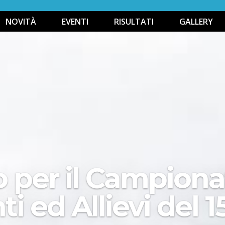
NOVITÀ
EVENTI
RISULTATI
GALLERY
o per il Campion
i ed Allievi del 