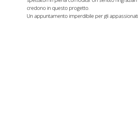
credono in questo progetto.
Un appuntamento imperdibile per gli appassionati d
a questo link
https://www.fcicampania.it/clas