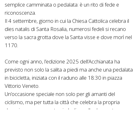
semplice camminata o pedalata: è un rito di fede e
riconoscenza.
Il 4 settembre, giorno in cui la Chiesa Cattolica celebra il
dies natalis di Santa Rosalia, numerosi fedeli si recano
verso la sacra grotta dove la Santa visse e dove morì nel
1170.
Come ogni anno, l’edizione 2025 dell’Acchianata ha
previsto non solo la salita a piedi ma anche una pedalata
in bicicletta, iniziata con il raduno alle 18:30 in piazza
Vittorio Veneto.
Un’occasione speciale non solo per gli amanti del
ciclismo, ma per tutta la città che celebra la propria
devozione con un gesto simbolico sulle due ruote.
Ad accogliere i partecipanti al Santuario è stato Don
Natale Fiorentino, reggente del Santuario di Santa Rosalia,