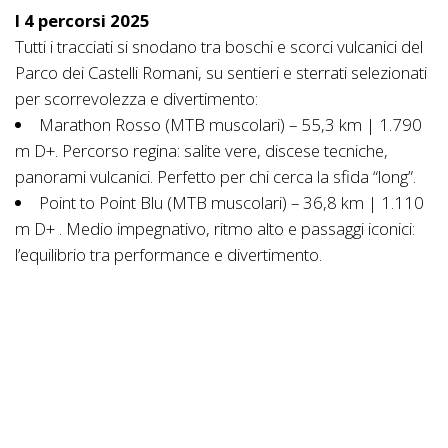
I 4 percorsi 2025
Tutti i tracciati si snodano tra boschi e scorci vulcanici del
Parco dei Castelli Romani, su sentieri e sterrati selezionati
per scorrevolezza e divertimento:
Marathon Rosso (MTB muscolari) – 55,3 km | 1.790
m D+. Percorso regina: salite vere, discese tecniche,
panorami vulcanici. Perfetto per chi cerca la sfida “long”.
Point to Point Blu (MTB muscolari) – 36,8 km | 1.110
m D+ . Medio impegnativo, ritmo alto e passaggi iconici:
l’equilibrio tra performance e divertimento.
Cicloturistico Verde (MTB & Gravel muscolari o e-bike)
– 25,3 km | 670 m D+ . Accessibile e panoramico, ideale
per chi vuole godersi i Castelli Romani senza ansia da
classifica.
Gravel Celeste (solo bici Gravel) – 35,4 km | 910 m
D+ . Scorrevole e “gran fondo style”: sterrati compatti,
curve veloci e l’essenza del gravel laziale.