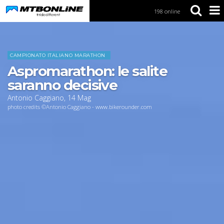
198 online
S
k
i
Home
News
p
t
CAMPIONATO ITALIANO MARATHON
o
Aspromarathon: le salite
N
a
saranno decisive
v
Antonio Caggiano
,
14
Mag
i
photo credits ©Antonio Caggiano - www.bikerounder.com
g
a
t
i
o
n
S
k
i
p
t
o