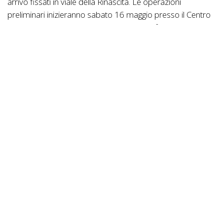
arrivo fissati in viale della Rinascita. Le operazioni
preliminari inizieranno sabato 16 maggio presso il Centro
Polifunzionale in via Aldo Moro con la verifica iscrizioni e
le prove ufficiali del tracciato previste nel pomeriggio dalle
15:00 in poi con annessa riunione tecnica tra
organizzatori, squadre e giuria.
La giornata agonistica di domenica sarà scandita da un
fitto programma di partenze che vedrà protagonisti i
giovanissimi della categoria G6 alle 9:30, seguiti dagli
esordienti alle 10:00 e dagli allievi alle 11:00.
Il pomeriggio si aprirà con la sfida dei master alle 12:15,
per poi concludersi con la gara regina dedicata a juniores,
under 23 ed élite prevista alle 13:45 con premiazioni finali
previste intorno alle 15:30.