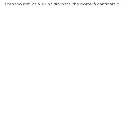
scenario naturale a una giornata che porterà centinaia di
biker da tutta Italia nel cuore più vero dell’Aspromonte. Il
percorso Marathon scatterà alle ore 8:15, mentre la
Granfondo partirà alle 10:15. Una modifica degli orari
resa necessaria proprio dal nuovo disegno del tracciato.