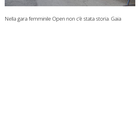
Nella gara femminile Open non c’è stata storia. Gaia
Tormena ha dominato la competizione dall’inizio alla fine,
confermando il suo straordinario stato di forma e
lasciando alle spalle l’italiana Elena Dal Ben e l’ungherese
Lora Oravecz.
Molto più combattuta la finale maschile, che ha regalato
emozioni fino agli ultimi metri. L’austriaco Theo Hauser
aveva preso il comando della corsa, ma sull’ultima salita
Jakob Klemencic ha trovato lo spunto decisivo per
superarlo e conquistare il successo. Sul terzo gradino del
podio è salito il beniamino di casa Pietro Cao, autore di
una prova di grande spessore davanti al pubblico
trevigiano.