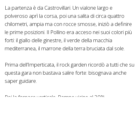
La partenza è da Castrovillari. Un vialone largo e
polveroso aprì la corsa, poi una salita di circa quattro
chilometri, ampia ma con rocce smosse, iniziò a definire
le prime posizioni. Il Pollino era acceso nei suoi colori più
forti: il giallo delle ginestre, il verde della macchia
mediterranea, il marrone della terra bruciata dal sole.
Prima dell’Imperticata, il rock garden ricordò a tutti che su
questa gara non bastava salire forte: bisognava anche
saper guidare.
Poi la fornace verticale. Rampe vicine al 30%,
termometro vicino ai 40 gradi, sole terribile e tanti biker
costretti ad arrendersi. I ristori, ben quattro in appena
sette chilometri, diventarono piccole oasi di salvezza. In
uno dei tratti più esposti, l’acqua spruzzata sugli atleti con
una pompa fu quasi una benedizione laica.