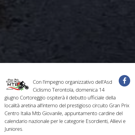
Con l'impegno organizzativo dell'Asd
Ciclismo Terontola, domenica 14
giugno Cortoreggio ospiterà il debutto ufficiale della
località aretina all'interno del prestigioso circuito Gran Prix
Centro Italia Mtb Giovanile, appuntamento cardine del
calendario nazionale per le categorie Esordienti, Allievi e
Juniores.