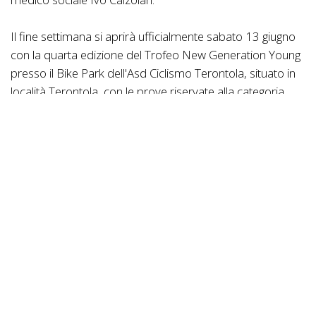
Il fine settimana si aprirà ufficialmente sabato 13 giugno
con la quarta edizione del Trofeo New Generation Young
presso il Bike Park dell'Asd Ciclismo Terontola, situato in
località Terontola, con le prove riservate alla categoria
Giovanissimi sotto i 13 anni. I piccoli atleti si misureranno
su un circuito tecnico, appositamente rimodulato con
varianti e deviazioni specifiche per assecondare le
diverse fasce d'età. Ritrovo alle 14:00 in via Michelangelo
"Le Corti", dove è ubicato il Bike Park, e inizio delle gare
alle 15:30.
Domenica 14 giugno il tracciato interesserà non solo
Cortoreggio ma anche la zona de "Il Macchiolo" (dal
nome del fitto e caratteristico boschetto locale). Si tratta
di un anello di 3,6 chilometri con 110 metri di dislivello a
giro, interamente ricavato all'interno delle proprietà