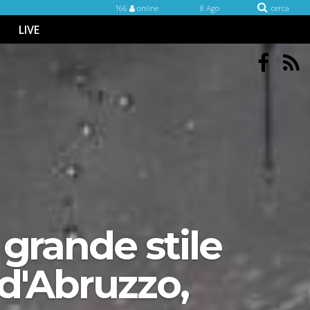
166
online
8 Ago
cerca
LIVE
 grande stile
 d'Abruzzo,