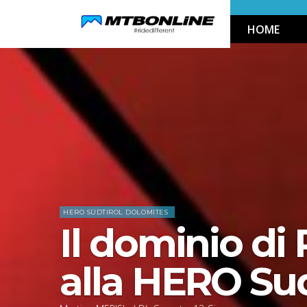
Skip
HOME
to
Navigation
Skip
Home
News
to
Content
HERO SÜDTIROL DOLOMITES
Il dominio di 
alla HERO Sud