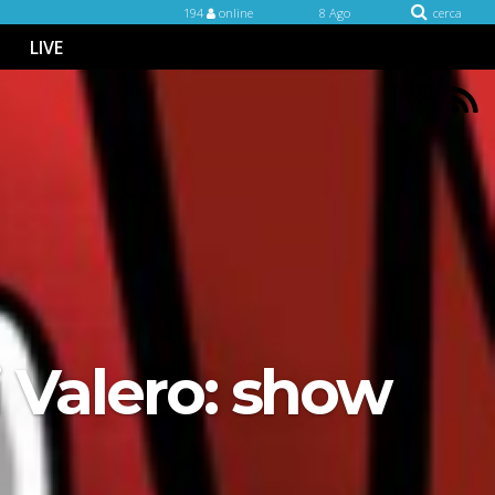
194
online
8 Ago
cerca
LIVE
di Valero: show