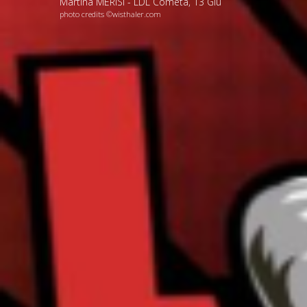
Martina MERISI - LDL Cometa
,
13
Giu
photo credits ©wisthaler.com