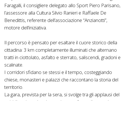
Faragalli, il consigliere delegato allo Sport Piero Parisano,
l’assessore alla Cultura Silvio Ranieri e Raffaele De
Benedittis, referente dell’associazione “Anzianotti”,
motore dell’iniziativa.
Il percorso è pensato per esaltare il cuore storico della
cittadina: 3 km completamente illuminati che alternano
tratti in ciottolato, asfalto e sterrato, saliscendi, gradoni e
scalinate.
I corridori sfidano se stessi e il tempo, costeggiando
chiese, monasteri e palazzi che raccontano la storia del
territorio.
La gara, prevista per la sera, si svolge tra gli applausi del
pubblico che anima le strade e trasforma l’evento in una
festa collettiva.