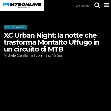
246 online
S
k
i
Home
News
p
t
XCO CALABRIA
o
XC Urban Night: la notte che
N
a
trasforma Montalto Uffugo in
v
un circuito di MTB
i
g
Michele Carella - mtbonline.it
,
16
Giu
a
t
i
o
n
S
k
i
p
t
o