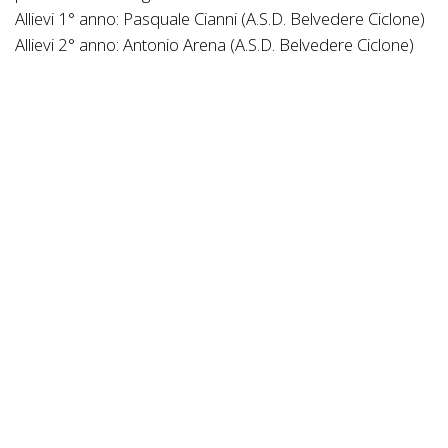
Allievi 1° anno: Pasquale Cianni (A.S.D. Belvedere Ciclone)
Allievi 2° anno: Antonio Arena (A.S.D. Belvedere Ciclone)
Esordienti 1° anno: Guido Antonio De Luca (A.S.D.
Belvedere Ciclone)
Esordienti 2° anno: Andrea Tenuta (ASD AbraCalabria)
Giovanissimi G6 Maschile: Mattia Cairo (D'Amico Bike
School A.S.D.)
Donne Esordienti 1° anno: Sofia Grosso Ciponte
(D'Amico Bike School A.S.D.)
Donne Allieve 2° anno: Giulia Rosaria Brogno (ASD
AbraCalabria)
Donne Under: Chiara Radesca (Zhiraf)
Elite: Domenico Chiarelli (A.S.D. Ciclo Team Valnoce)
Elite Master Sport: Antonio Lepera (ASD Swattati Team)
Master 1: Alessandro Pedace (ASD AbraCalabria)
Master 2: Alessio Sgrò (ASD Swattati Team)
Master 3: Rosario Graziano (ASD Swattati Team)