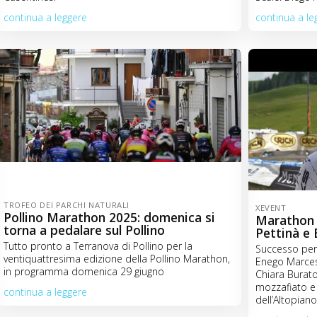
continua a leggere
continua a le
TROFEO DEI PARCHI NATURALI
XEVENT
Pollino Marathon 2025: domenica si
Marathon d
torna a pedalare sul Pollino
Pettinà e
Tutto pronto a Terranova di Pollino per la
Successo per 
ventiquattresima edizione della Pollino Marathon,
Enego Marcesi
in programma domenica 29 giugno
Chiara Burato
mozzafiato e 
continua a leggere
dell’Altopian