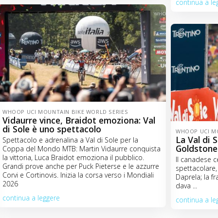
continua a le
WHOOP UCI MOUNTAIN BIKE WORLD SERIES
Vidaurre vince, Braidot emoziona: Val
di Sole è uno spettacolo
WHOOP UCI MO
La Val di 
Spettacolo e adrenalina a Val di Sole per la
Goldstone 
Coppa del Mondo MTB: Martin Vidaurre conquista
la vittoria, Luca Braidot emoziona il pubblico.
Il canadese ce
Grandi prove anche per Puck Pieterse e le azzurre
spettacolare,
Corvi e Cortinovis. Inizia la corsa verso i Mondiali
Daprela; la f
2026
dava ...
continua a leggere
continua a le