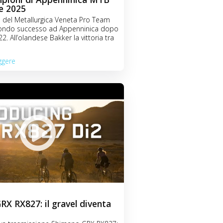
e 2025
o del Metallurgica Veneta Pro Team
econdo successo ad Appenninica dopo
2. All’olandese Bakker la vittoria tra
ggere
X RX827: il gravel diventa