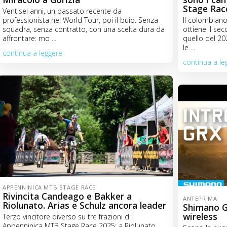
Stage Rac
Ventisei anni, un passato recente da
professionista nel World Tour, poi il buio. Senza
Il colombian
squadra, senza contratto, con una scelta dura da
ottiene il s
affrontare: mo ...
quello del 202
le ...
continua a leggere
continua a le
APPENNINICA MTB STAGE RACE
Rivincita Candeago e Bakker a
ANTEPRIMA
Riolunato. Arias e Schulz ancora leader
Shimano GR
wireless
Terzo vincitore diverso su tre frazioni di
Appenninica MTB Stage Race 2025: a Riolunato