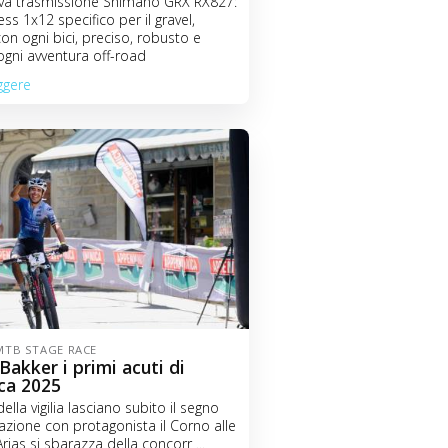
ova trasmissione Shimano GRX RX827:
ss 1x12 specifico per il gravel,
on ogni bici, preciso, robusto e
ogni avventura off-road
ggere
MTB STAGE RACE
 Bakker i primi acuti di
ca 2025
della vigilia lasciano subito il segno
razione con protagonista il Corno alle
rias si sbarazza della concorr ...