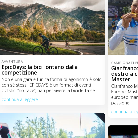
AVVENTURA
CAMPIONATI E
EpicDays: la bici lontano dalla
Gianfranc
competizione
destro a 
Master
Non è una gara e l’unica forma di agonismo è solo
con sé stessi. EPICDAYS è un format di eventi
Gianfranco M
ciclistici “no-race”, nati per vivere la bicicletta se ...
Europei Mast
europeo mara
continua a leggere
passione
continua a le