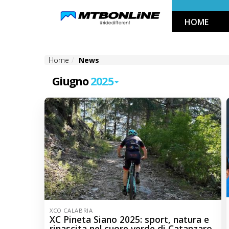
Skip
HOME
to
Navigation
Skip
Home
News
to
Content
Giugno
2025
XCO CALABRIA
XC Pineta Siano 2025: sport, natura e
rinascita nel cuore verde di Catanzaro