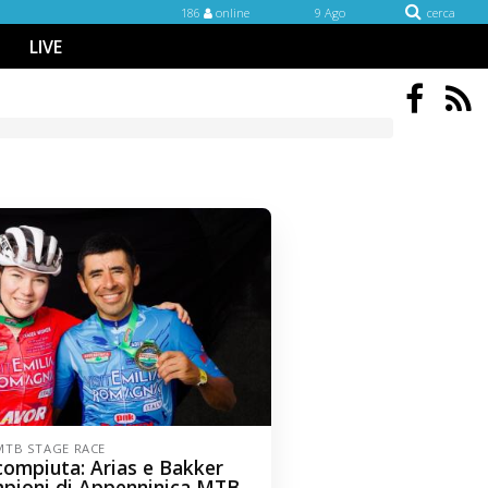
186
online
9 Ago
cerca
LIVE
MTB STAGE RACE
compiuta: Arias e Bakker
mpioni di Appenninica MTB