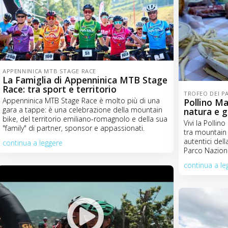
APPENNINICA MTB STAGE RACE
La Famiglia di Appenninica MTB Stage
Race: tra sport e territorio
TROFEO DEI P
Appenninica MTB Stage Race è molto più di una
Pollino Ma
gara a tappe: è una celebrazione della mountain
natura e 
bike, del territorio emiliano-romagnolo e della sua
Vivi la Polli
"family" di partner, sponsor e appassionati.
tra mountain 
autentici del
continua a leggere
Parco Naziona
continua a le