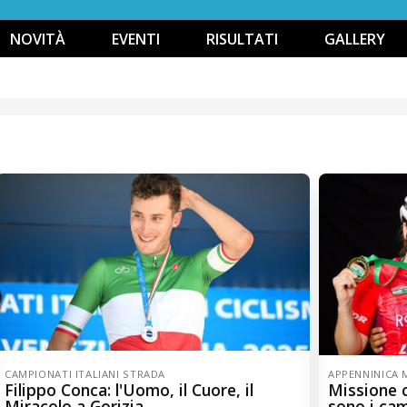
NOVITÀ
EVENTI
RISULTATI
GALLERY
CAMPIONATI ITALIANI STRADA
APPENNINICA 
Filippo Conca: l'Uomo, il Cuore, il
Missione 
Miracolo a Gorizia
sono i ca