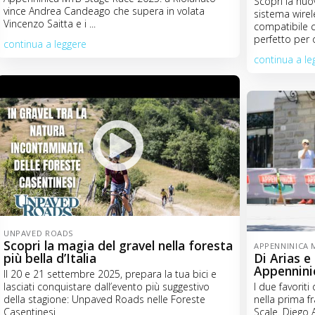
Scopri la nu
vince Andrea Candeago che supera in volata
sistema wirele
Vincenzo Saitta e i ...
compatibile c
perfetto per 
continua a leggere
continua a le
UNPAVED ROADS
Scopri la magia del gravel nella foresta
APPENNINICA 
più bella d’Italia
Di Arias e
Appennini
Il 20 e 21 settembre 2025, prepara la tua bici e
lasciati conquistare dall’evento più suggestivo
I due favoriti 
della stagione: Unpaved Roads nelle Foreste
nella prima f
Casentinesi
Scale. Diego A