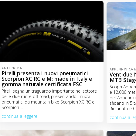
ANTEPRIMA
APPENNINICA 
Pirelli presenta i nuovi pneumatici
Ventidue N
Scorpion XC RC e M: made in Italy e
MTB Stag
gomma naturale certificata FSC
Scopri Appen
Pirelli segna un traguardo importante nel settore
e 12.000 metri
delle due ruote off-road, presentando i nuovi
dell’Appennino
pneumatici da mountain bike Scorpion XC RC e
sfidano in 5 
Scorpion ...
Riolunato e C
continua a leggere
continua a le