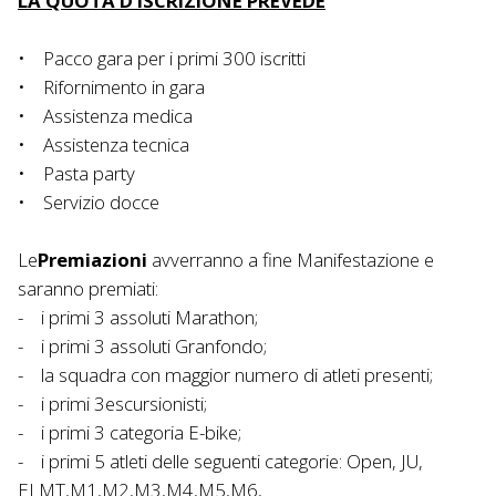
LA QUOTA D’ISCRIZIONE PREVEDE
• Pacco gara per i primi 300 iscritti
• Rifornimento in gara
• Assistenza medica
• Assistenza tecnica
• Pasta party
• Servizio docce
Le
Premiazioni
avverranno a fine Manifestazione e
saranno premiati:
- i primi 3 assoluti Marathon;
- i primi 3 assoluti Granfondo;
- la squadra con maggior numero di atleti presenti;
- i primi 3escursionisti;
- i primi 3 categoria E-bike;
- i primi 5 atleti delle seguenti categorie: Open, JU,
ELMT,M1,M2,M3,M4,M5,M6,