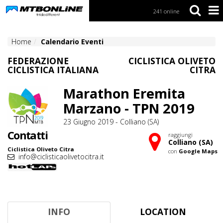
241 online
S
k
i
Home
Calendario Eventi
p
t
FEDERAZIONE
CICLISTICA OLIVETO
o
CICLISTICA ITALIANA
CITRA
N
a
Marathon Eremita
v
i
Marzano - TPN 2019
g
a
23 Giugno 2019 - Colliano (SA)
t
Contatti
raggiungi
i
Colliano (SA)
o
Ciclistica Oliveto Citra
con
Google Maps
n
info@ciclisticaolivetocitra.it
S
k
i
p
INFO
LOCATION
t
o