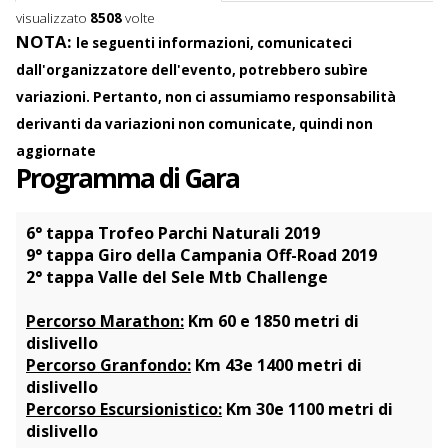
C
visualizzato
8508
volte
o
NOTA:
le seguenti informazioni, comunicateci
n
dall'organizzatore dell'evento, potrebbero subìre
t
e
variazioni. Pertanto, non ci assumiamo responsabilità
n
derivanti da variazioni non comunicate, quindi non
t
aggiornate
Programma di Gara
6° tappa Trofeo Parchi Naturali 2019
9° tappa Giro della Campania Off-Road 2019
2° tappa Valle del Sele Mtb Challenge
Percorso Marathon:
Km 60 e 1850 metri di
dislivello
Percorso Granfondo:
Km 43e 1400 metri di
dislivello
Percorso Escursionistico:
Km 30e 1100 metri di
dislivello