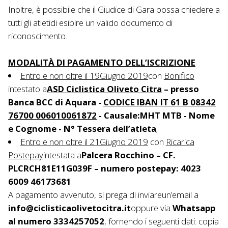
Inoltre, è possibile che il Giudice di Gara possa chiedere a
tutti gli atletidi esibire un valido documento di
riconoscimento.
MODALITÀ DI PAGAMENTO DELL’ISCRIZIONE
Entro e non oltre il 19Giugno 2019
con
Bonifico
intestato a
ASD Ciclistica Oliveto Citra
– presso
Banca BCC di Aquara -
CODICE IBAN IT 61 B 08342
76700 006010061872
- Causale:MHT MTB - Nome
e Cognome - N° Tessera dell’atleta
;
Entro e non oltre il 21Giugno 2019
con
Ricarica
Postepay
intestata a
Palcera Rocchino – CF.
PLCRCH81E11G039F – numero postepay: 4023
6009 46173681
.
A pagamento avvenuto, si prega di inviareun’email a
info@ciclisticaolivetocitra.it
oppure via
Whatsapp
al numero 3334257052
, fornendo i seguenti dati: copia