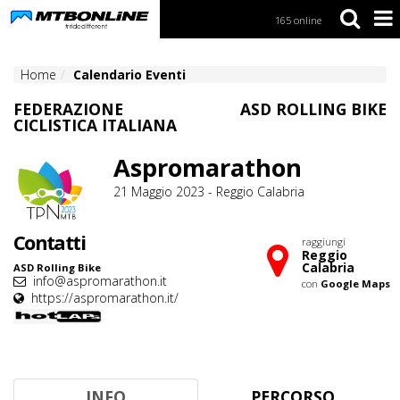
165 online
S
k
i
Home
Calendario Eventi
p
t
FEDERAZIONE
ASD ROLLING BIKE
o
CICLISTICA ITALIANA
N
a
Aspromarathon
v
i
21 Maggio 2023 - Reggio Calabria
g
a
t
Contatti
raggiungi
i
Reggio
o
Calabria
ASD Rolling Bike
n
info@aspromarathon.it
con
Google Maps
https://aspromarathon.it/
S
k
i
p
t
INFO
PERCORSO
o