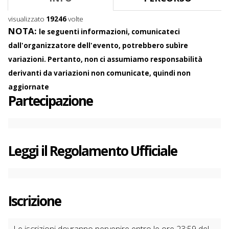
C
o
visualizzato
19246
volte
n
NOTA:
le seguenti informazioni, comunicateci
t
dall'organizzatore dell'evento, potrebbero subìre
e
n
variazioni. Pertanto, non ci assumiamo responsabilità
t
derivanti da variazioni non comunicate, quindi non
aggiornate
Partecipazione
Leggi il
Regolamento Ufficiale
Iscrizione
Le iscrizioni dovranno pervenire entro le ore 23:59 del