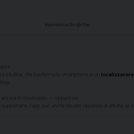
disponibile su Google Play
alare.
a e intuitiva, che trasforma lo smartphone in un
localizzatore
ista.
o è ancora in movimento — oppure no.
lo supportano, l'app può anche rilevare l’assenza di attività: un