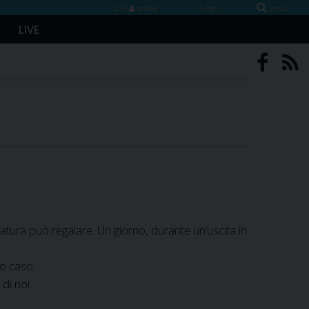
236
online
6 Ago
cerca
LIVE
atura può regalare. Un giorno, durante un’uscita in
o caso.
di noi.