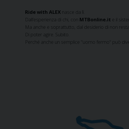
Ride with ALEX
nasce da lì.
Dall’esperienza di chi, con
MTBonline.it
e il sis
Ma anche e soprattutto, dal desiderio di non resta
Di poter agire. Subito.
Perché anche un semplice "uomo fermo" può dive