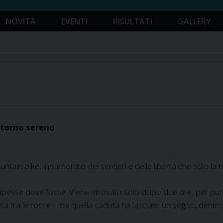
NOVITÀ
EVENTI
RISULTATI
GALLERY
ritorno sereno
ain bike, innamorato dei sentieri e della libertà che solo la n
apesse dove fosse. Viene ritrovato solo dopo due ore, per pur
a tra le rocce - ma quella caduta ha lasciato un segno, dentro 