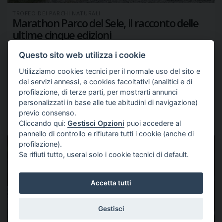
TROFEO DEI PARCHI NATURALI
Marathon Parco del Sele, il racconto delle
ultime cinque edizioni
Il prossimo 29 agosto la Marathon del Sele
Questo sito web utilizza i cookie
tornerà a colorare Contursi Terme,
confermandosi uno degli appuntamenti più
Utilizziamo cookies tecnici per il normale uso del sito e
longevi del sud Italia.
dei servizi annessi, e cookies facoltativi (analitici e di
La gara organizzata da Luciano Forlenza e dalla
profilazione, di terze parti, per mostrarti annunci
Bike & Sport ha vissuto negli ultimi cinque anni un’importante
evoluzione.
personalizzati in base alle tue abitudini di navigazione)
previo consenso.
continua a leggere
Cliccando qui:
Gestisci Opzioni
puoi accedere al
pannello di controllo e rifiutare tutti i cookie (anche di
profilazione).
Se rifiuti tutto, userai solo i cookie tecnici di default.
Accetta tutti
Gestisci