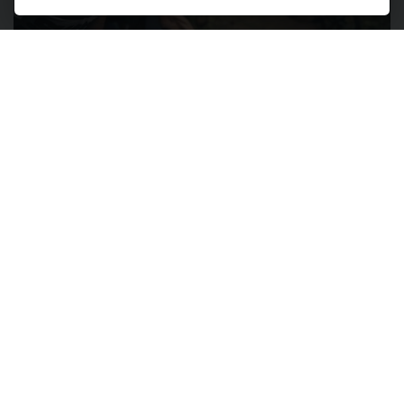
CAMPIONATI MONDIALI DI MOUNTAINBIKE
Un Mondiale da sogno: Val di Sole aspetta
Van der Poel e Pidcock
Quattro Mondiali di mountainbike in meno di
vent'anni. Basterebbe questo a definire il
rapporto tra la Val di Sole e la mountain bike: dopo le
edizioni del 2008, del 2016 e del 2021, dal 26 al 30 agosto
2026 la rassegna iridata UCI torna per la quarta volta sul
terreno di gara di Daolasa di Commezzadura.
continua a leggere