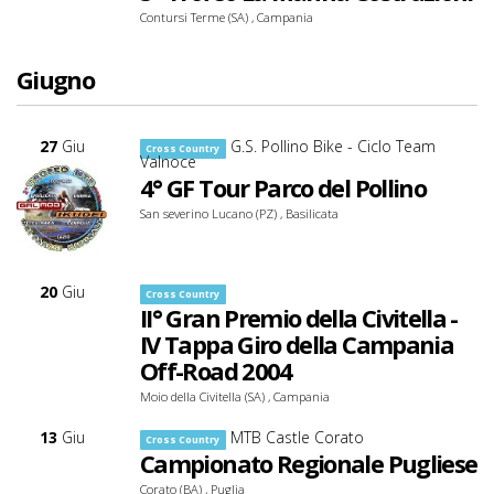
Contursi Terme (SA) , Campania
Giugno
27
Giu
G.S. Pollino Bike - Ciclo Team
Cross Country
Valnoce
4° GF Tour Parco del Pollino
San severino Lucano (PZ) , Basilicata
20
Giu
Cross Country
II° Gran Premio della Civitella -
IV Tappa Giro della Campania
Off-Road 2004
Moio della Civitella (SA) , Campania
13
Giu
MTB Castle Corato
Cross Country
Campionato Regionale Pugliese
Corato (BA) , Puglia