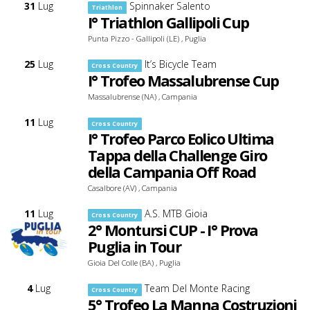
31
Lug
Spinnaker Salento
Triathlon
I° Triathlon Gallipoli Cup
Punta Pizzo - Gallipoli (LE) , Puglia
25
Lug
It’s Bicycle Team
Cross Country
I° Trofeo Massalubrense Cup
Massalubrense (NA) , Campania
11
Lug
Cross Country
I° Trofeo Parco Eolico Ultima
Tappa della Challenge Giro
della Campania Off Road
Casalbore (AV) , Campania
11
Lug
A.S. MTB Gioia
Cross Country
2° Montursi CUP - I° Prova
Puglia in Tour
Gioia Del Colle (BA) , Puglia
4
Lug
Team Del Monte Racing
Cross Country
5° Trofeo La Manna Costruzioni