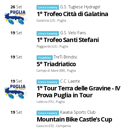
26
Set
G.S. Tugliese Hydragel
Cross Country
1° Trofeo Città di Galatina
Galatina (LE) , Puglia
19
Set
G.S. Velo Fans
Cross Country
1° Trofeo Santi Stefani
Poggiardo (LE) , Puglia
19
Set
TreTi Brindisi
Triathlon
5° Triadriatico
Campo di Mare (BR) , Puglia
19
Set
C.C. Laerte
Cross Country
1° Tour Terra delle Gravine - IV
Prova Puglia in Tour
Laterza (TA) , Puglia
19
Set
Kaiatia Sports Club
Cross Country
Mountain Bike Castle’s Cup
Caiazzo (CE) , Campania