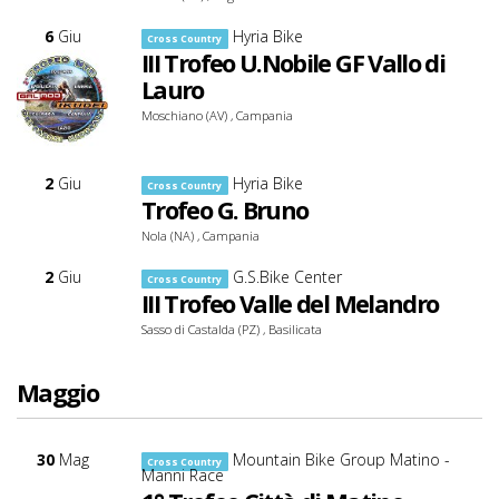
6
Giu
Hyria Bike
Cross Country
III Trofeo U.Nobile GF Vallo di
Lauro
Moschiano (AV) , Campania
2
Giu
Hyria Bike
Cross Country
Trofeo G. Bruno
Nola (NA) , Campania
2
Giu
G.S.Bike Center
Cross Country
III Trofeo Valle del Melandro
Sasso di Castalda (PZ) , Basilicata
Maggio
30
Mag
Mountain Bike Group Matino -
Cross Country
Manni Race