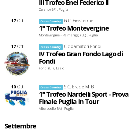
III Trofeo Enel Federico II
Cerano (BR) , Puglia
17
Ott
G.C. Finisterrae
Cross Country
1° Trofeo Montevergine
Montevergine - Palmariggi (LE) , Puglia
17
Ott
Cicloamatori Fondi
Cross Country
IV Trofeo Gran Fondo Lago di
Fondi
Fondi (LT) , Lazio
10
Ott
S.C. Eracle MTB
Cross Country
1° Trofeo Nardelli Sport - Prova
Finale Puglia in Tour
Alberobello BA) , Puglia
Settembre