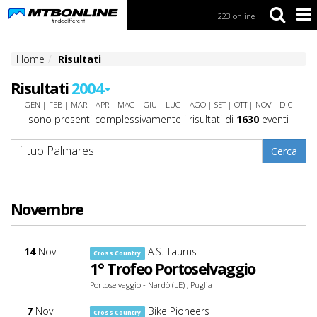
223 online
S
k
i
Home
Risultati
p
t
Risultati
2004
o
N
GEN
|
FEB
|
MAR
|
APR
|
MAG
|
GIU
|
LUG
|
AGO
|
SET
|
OTT
|
NOV
|
DIC
a
sono presenti complessivamente i risultati di
1630
eventi
v
i
g
a
t
i
Novembre
o
n
S
14
Nov
A.S. Taurus
Cross Country
k
1° Trofeo Portoselvaggio
i
Portoselvaggio - Nardò (LE) , Puglia
p
t
7
Nov
Bike Pioneers
Cross Country
o