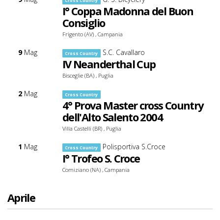
Cross Country
I° Coppa Madonna del Buon
Consiglio
Frigento (AV) , Campania
9
Mag
S.C. Cavallaro
Cross Country
IV Neanderthal Cup
Bisceglie (BA) , Puglia
2
Mag
Cross Country
4° Prova Master cross Country
dell'Alto Salento 2004
Villa Castelli (BR) , Puglia
1
Mag
Polisportiva S.Croce
Cross Country
I° Trofeo S. Croce
Comiziano (NA) , Campania
Aprile