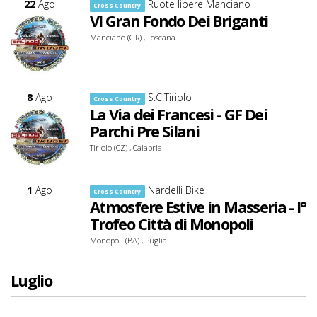
22
Ago
Ruote libere Manciano
Cross Country
VI Gran Fondo Dei Briganti
Manciano (GR) , Toscana
8
Ago
S.C.Tiriolo
Cross Country
La Via dei Francesi - GF Dei
Parchi Pre Silani
Tiriolo (CZ) , Calabria
1
Ago
Nardelli Bike
Cross Country
Atmosfere Estive in Masseria - I°
Trofeo Città di Monopoli
Monopoli (BA) , Puglia
Luglio