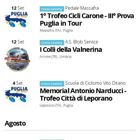
12
Set
Pedale Massafra
Cross Country
1° Trofeo Cicli Carone - III° Prova
Puglia in Tour
Massafra (TA) , Puglia
12
Set
A.S. Blob Service
Cross Country
I Colli della Valnerina
Arrone (TR) , Umbria
4
Set
Scuola di Ciclismo Vito Ditano
Cross Country
Memorial Antonio Narducci -
Trofeo Città di Leporano
Leporano (TA) , Puglia
Agosto