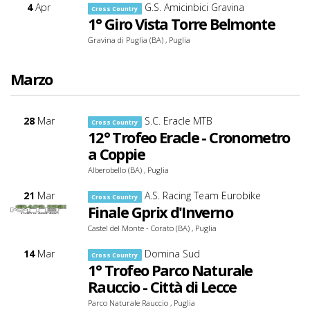
4
Apr
G.S. Amicinbici Gravina
Cross Country
1° Giro Vista Torre Belmonte
Gravina di Puglia (BA) , Puglia
Marzo
28
Mar
S.C. Eracle MTB
Cross Country
12° Trofeo Eracle - Cronometro
a Coppie
Alberobello (BA) , Puglia
21
Mar
A.S. Racing Team Eurobike
Cross Country
Finale Gprix d'Inverno
Castel del Monte - Corato (BA) , Puglia
14
Mar
Domina Sud
Cross Country
1° Trofeo Parco Naturale
Rauccio - Città di Lecce
Parco Naturale Rauccio , Puglia