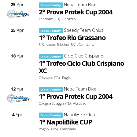
25
Apr
Nepa Team Bike
Cross Country
2° Prova Protek Cup 2004
Lanciano (CH) , Abruzzo
25
Apr
Speedy Team Onlus
Cross Country
1° Trofeo Rio Grassano
S. Salvatore Telesino (BN) , Campania
18
Apr
Ciclo Club Crispiano
Cross Country
1° Trofeo Ciclo Club Crispiano
XC
Crispiano (TA) , Puglia
12
Apr
Nepa Team Bike
Cross Country
1° Prova Protek Cup 2004
Cologna Spiaggia (TE) , Abruzzo
4
Apr
NapoliBike Club
Cross Country
1° NapoliBike CUP
Bagnoli (NA) , Campania