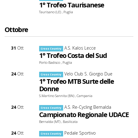
1° Trofeo Taurisanese
C
o
Taurisano (LE) , Puglia
n
t
Ottobre
e
n
t
31
Ott
A.S. Kalos Lecce
Cross Country
1° Trofeo Costa del Sud
Porto Badisco , Puglia
24
Ott
Velo Club S. Giorgio Due
Cross Country
1° Trofeo MTB Surte delle
Donne
S.Martino Sannita (BN) , Campania
24
Ott
A.S. Re-Cycling Bernalda
Cross Country
Campionato Regionale UDACE
Bernalda (MT) , Basilicata
24
Ott
Pedale Sportivo
Cross Country