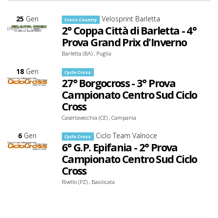
25
Gen
Velosprint Barletta
Cross Country
2° Coppa Città di Barletta - 4°
Prova Grand Prix d'Inverno
Barletta (BA) , Puglia
18
Gen
Cyclo Cross
27° Borgocross - 3° Prova
Campionato Centro Sud Ciclo
Cross
Casertavecchia (CE) , Campania
6
Gen
Ciclo Team Valnoce
Cyclo Cross
6° G.P. Epifania - 2° Prova
Campionato Centro Sud Ciclo
Cross
Rivello (PZ) , Basilicata