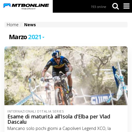
193 online
S
k
i
Home
News
p
t
Marzo
2021
o
N
a
v
i
g
a
t
i
o
n
S
k
INTERNAZIONALI D’ITALIA SERIES
i
Esame di maturità all’Isola d’Elba per Vlad
p
Dascalu
t
Mancano solo pochi giorni a Capoliveri Legend XCO, la
o