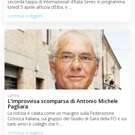
seconda tappa di Internazionali d’Italia Series in programma
C
lunedì 5 aprile all’Isola d’Elba, e ...
o
continua a leggere
n
t
e
n
t
LUTTO
L'improvvisa scomparsa di Antonio Michele
Pagliara
La notizia è calata come un macigno sulla Federazione
Ciclistica Italiana, sul gruppo dei Giudici di Gara della FCI e sui
tanti amici e colleghi che h ...
continua a leggere