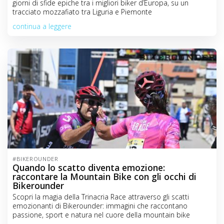
giorni di sfide epiche tra i migliori biker d’Europa, su un
C
tracciato mozzafiato tra Liguria e Piemonte
o
continua a leggere
n
t
e
n
t
#BIKEROUNDER
Quando lo scatto diventa emozione:
raccontare la Mountain Bike con gli occhi di
Bikerounder
Scopri la magia della Trinacria Race attraverso gli scatti
emozionanti di Bikerounder: immagini che raccontano
passione, sport e natura nel cuore della mountain bike